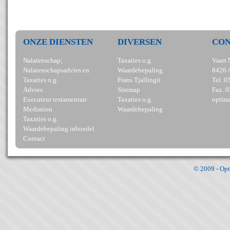
ONZE DIENSTEN
DIVERSEN
CO
Nalatenschap;
Taxaties o.g.
Vaart 
Nalatenschapsadvies en
Waardebepaling
8426 
Taxaties o.g.
Frans Tjallingii
Tel. 
Advies
Sitemap
Fax. 
Executeur testamentair
Taxaties o.g.
optima
Mediation
Waardebepaling
Taxaties o.g.
Waardebepaling inboedel
Contact
© 2009 - Opt