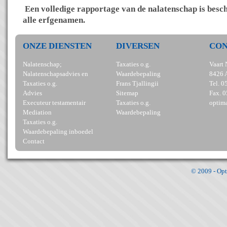
Een volledige rapportage van de nalatenschap is besc
alle erfgenamen.
ONZE DIENSTEN
DIVERSEN
CO
Nalatenschap;
Taxaties o.g.
Vaart 
Nalatenschapsadvies en
Waardebepaling
8426 
Taxaties o.g.
Frans Tjallingii
Tel. 
Advies
Sitemap
Fax. 
Executeur testamentair
Taxaties o.g.
optima
Mediation
Waardebepaling
Taxaties o.g.
Waardebepaling inboedel
Contact
© 2009 - Opt